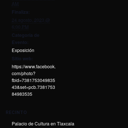
AM
Finaliza:
24 agosto, 2023 @
6:00 PM
Categoría de
Evento:
Exposición
Sitio web:
https://www.facebook.
com/photo?
fbid=7381753049835
43&set=pcb.7381753
84983535
RECINTO
Palacio de Cultura en Tlaxcala