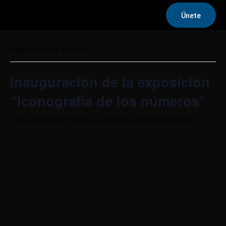
Únete
« Todos los Eventos
Este evento ha pasado.
Inauguración de la exposición
“Iconografía de los números”
6 julio, 2023 @ 11:00 AM
-
24 agosto, 2023 @ 6:00 PM