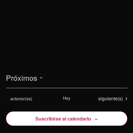
Próximos
Selecciona
la
Eventos
Hoy
siguiente(s)
Eventos
anterior(es)
fecha.
Suscribirse al calendario