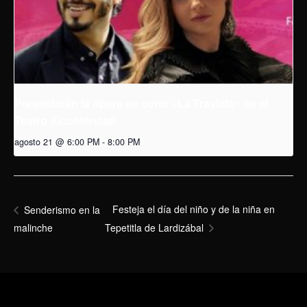
Presentarán la ópera en corto «La Traviata» en el
Teatro Xicohténcatl
agosto 21 @ 6:00 PM
-
8:00 PM
Festeja el día del niño y de la niña en
Senderismo en la
malinche
Tepetitla de Lardizábal