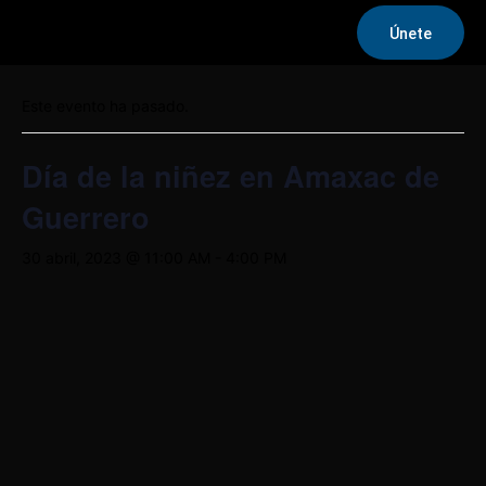
Únete
« Todos los Eventos
Este evento ha pasado.
Día de la niñez en Amaxac de
Guerrero
30 abril, 2023 @ 11:00 AM
-
4:00 PM