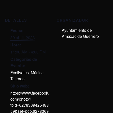
DETALLES
ORGANIZADOR
Ayuntamiento de
Fecha:
Amaxac de Guerrero
30 abril, 2023
Hora:
11:00 AM - 4:00 PM
Categorías de
Evento:
Festivales
,
Música
,
Talleres
Sitio web:
https://www.facebook.
com/photo?
fbid=6278369425483
59&set=pcb.6278369