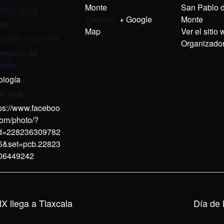
Monte
San Pablo d
abril, 2023
Tlaxcala
,
+ Google
Monte
ra:
Map
Ver el sitio
00 AM - 12:00 PM
Organizado
tegoría de
ento:
ología
tio web:
tps://www.faceboo
com/photo/?
id=228236309782
5&set=pcb.22823
06449242
X llega a Tlaxcala
Día de 