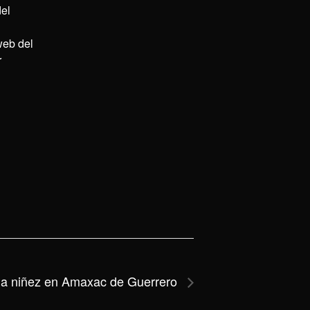
el
 web del
r
la niñez en Amaxac de Guerrero