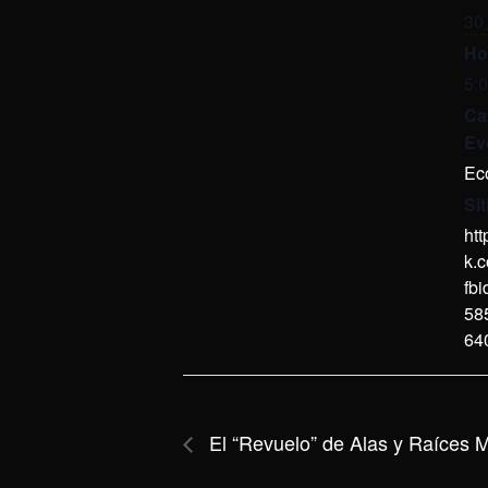
30 
Ho
5:
Ca
Ev
Ec
Si
ht
k.
fb
58
64
El “Revuelo” de Alas y Raíces M