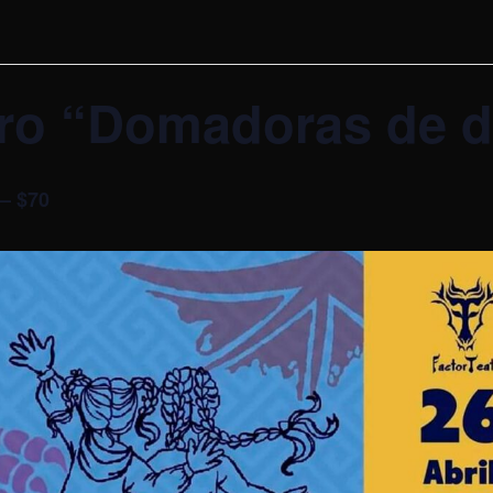
tro “Domadoras de 
 – $70