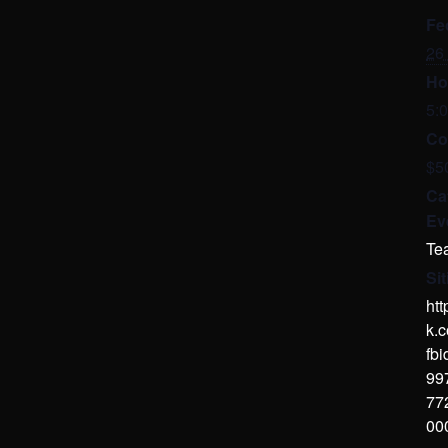
Fe
26 
Ho
5:
Co
$5
Ca
Ev
Tea
Si
ht
k.
fb
99
77
00