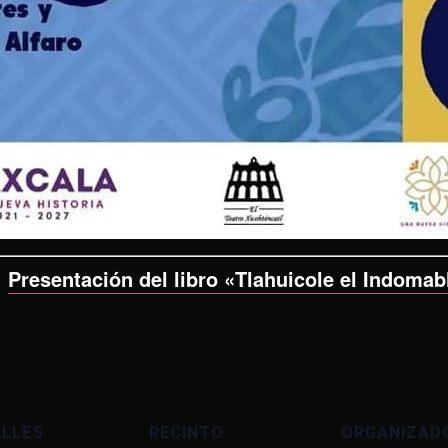
:
Presentación del libro «Tlahuicole el Indomabl
ALLES
RECINTO
ORGANIZAD