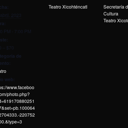
Teatro Xicohténcatl
Secretaría 
cha:
Cultura
abril, 2023
Teatro Xicot
ra:
00 PM - 7:00 PM
ste:
0 – $70
tegoría de
ento:
tro
tio web:
tps://www.faceboo
com/photo.php?
id=619170880251
7&set=pb.100064
2704333.-220752
00.&type=3