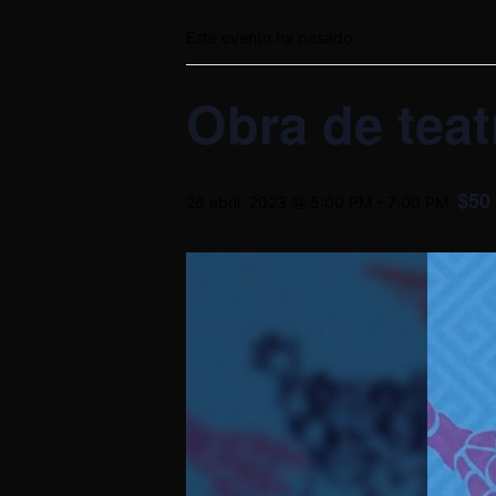
Este evento ha pasado.
Obra de tea
$50
26 abril, 2023 @ 5:00 PM
-
7:00 PM