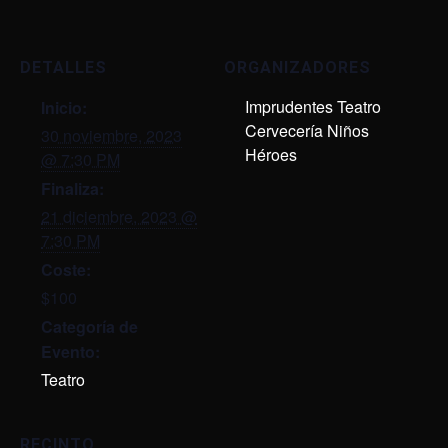
DETALLES
ORGANIZADORES
Imprudentes Teatro
Inicio:
Cervecería Niños
30 noviembre, 2023
Héroes
@ 7:30 PM
Finaliza:
21 diciembre, 2023 @
7:30 PM
Coste:
$100
Categoría de
Evento:
Teatro
RECINTO