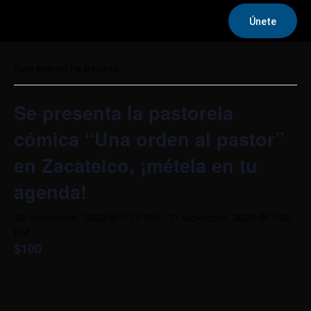
Únete
« Todos los Eventos
Este evento ha pasado.
Se presenta la pastorela
cómica “Una orden al pastor”
en Zacatelco, ¡métela en tu
agenda!
30 noviembre, 2023 @ 7:30 PM
-
21 diciembre, 2023 @ 7:30
PM
$100