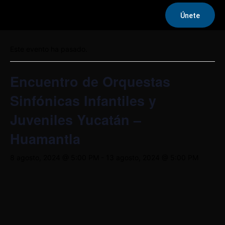
Únete
« Todos los Eventos
Este evento ha pasado.
Encuentro de Orquestas
Sinfónicas Infantiles y
Juveniles Yucatán –
Huamantla
8 agosto, 2024 @ 5:00 PM
-
13 agosto, 2024 @ 5:00 PM