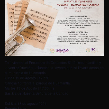
Te invitamos al Encuentro de Orquestas Sinfónicas Infantiles y
Juveniles Yucatán – Huamantla, evento que se llevara acabo en
el municipio de Huamantla.
Lunes 12 de Agosto | 17 hrs
Cancha 13 frente al parque de Huamantla.
Martes 13 de Agosto | 17:30 hrs
Basilica de Nuestra Señora de la Caridad
Del 8 al 13 de agosto 2024
Entrada Libre