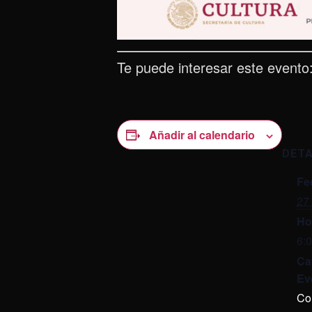
Te puede interesar este evento
Añadir al calendario
DET
Fe
27
Ho
6:
Ca
Ev
Co