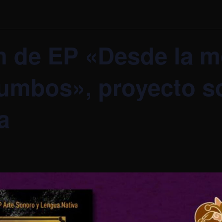
n de EP «Desde la 
 rumbos», proyecto s
a