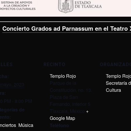
:
Concierto Grados ad Parnassum en el Teatro 
ALLES
RECINTO
ORGANIZAD
Templo Rojo
Templo Roj
cha:
Parque de la
Secretaría 
 mayo, 2023
Constitución, no. 13.
Cultura
ra:
Plaza de San
00 PM - 8:00 PM
Fernando, interior 5
tegorías de
Tlaxcala
,
México
+
ento:
Google Map
nciertos
,
Música
Teléfono