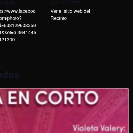
tio web:
246 117 1875
tps://www.faceboo
Ver el sitio web del
com/photo?
Recinto
id=638129608356
4&set=a.3641445
421300
ados