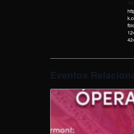
Si
ht
k.
fb
12
42
Eventos Relacion