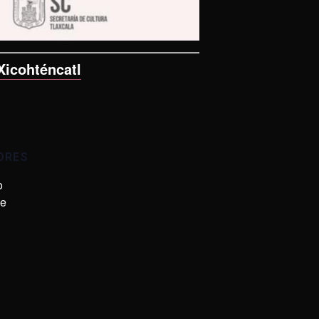
Xicohténcatl
ORES
o
de