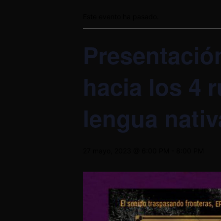
Este evento ha pasado.
Presentació
hacia los 4
lengua nativ
27 mayo, 2023 @ 6:00 PM
-
8:00 PM