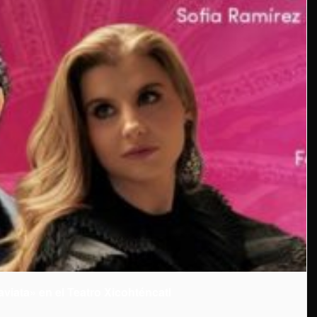
aviata» en el Teatro Xicohténcatl