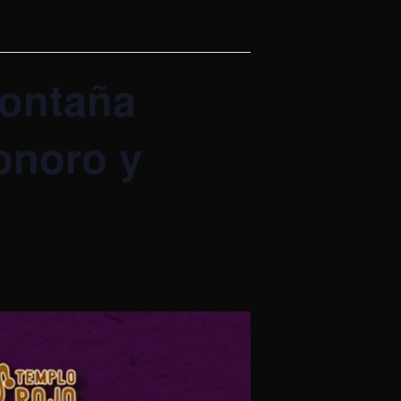
montaña
onoro y