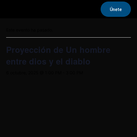
Únete
« Todos los Eventos
Este evento ha pasado.
Proyección de Un hombre
entre dios y el diablo
6 octubre, 2025 @ 1:00 PM
-
3:00 PM