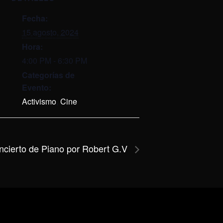
Fecha:
15 agosto, 2024
Hora:
4:00 PM - 6:30 PM
Categorías de
Evento:
Activismo
,
Cine
ncierto de Piano por Robert G.V