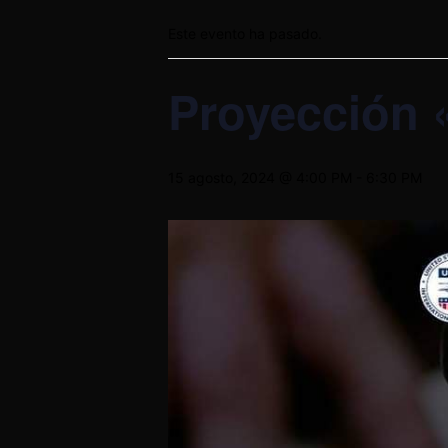
Este evento ha pasado.
Proyección 
15 agosto, 2024 @ 4:00 PM
-
6:30 PM