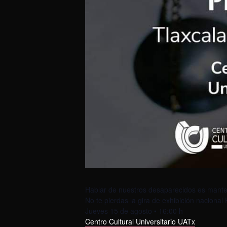
Hablar de nuestros desaparecidos es manten
No te pierdas la gira de exhibición nacional
Jueves 15 de agosto • 16:00 h
Centro Cultural Universitario UATx