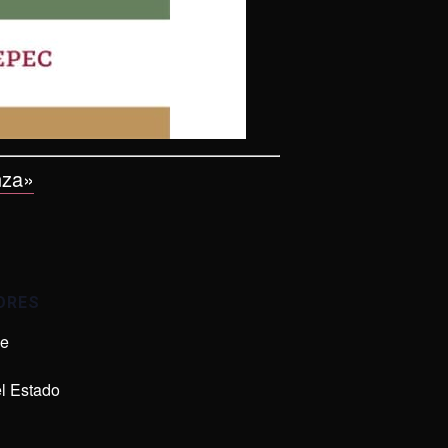
nza»
ORES
de
l Estado