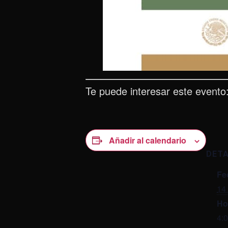
Te puede interesar este evento
Añadir al calendario
DET
Fe
14
Ho
4: