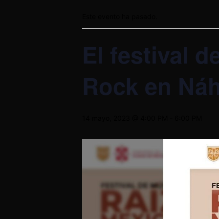
Este evento ha pasado.
El festival 
Rock en Náh
14 mayo, 2023 @ 4:00 PM
-
6:00 PM