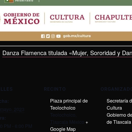
:
Danza Flamenca titulada «Mujer, Sororidad y Da
ALLES
RECINTO
ORGANIZAD
Plaza principal de
Secretaría 
cha:
Teolocholco
Cultura
 mayo, 2023
Teolocholco
,
Gobierno de
ra:
Tlaxcala
México
+
de Tlaxcala
00 PM - 6:00 PM
Google Map