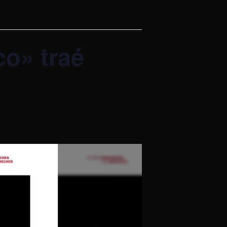
co» traé