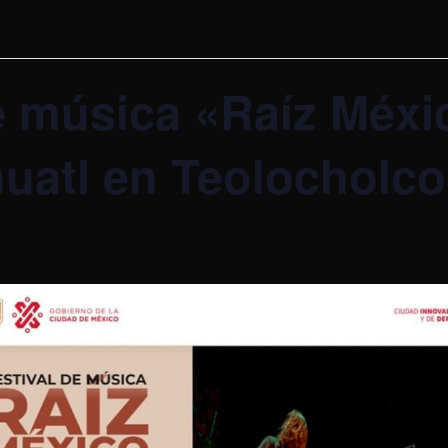
de música «Raíz Méxi
uatl en Teolocholco