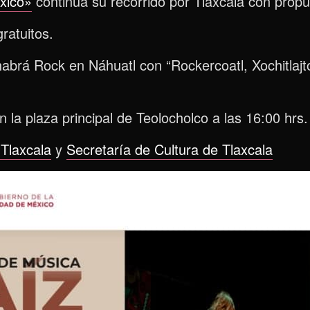
xico»
continúa su recorrido por Tlaxcala con propue
ratuitos.
brá Rock en Náhuatl con “Rockercoatl, Xochitlajto
n la plaza principal de Teolocholco a las 16:00 hrs.
Tlaxcala
y
Secretaría de Cultura de Tlaxcala