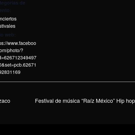
tegorías de
ento:
nciertos
,
tivales
tio web:
tps://www.faceboo
com/photo/?
id=626712349497
0&set=pcb.62671
92831169
zaco
Festival de música “Raíz México” Hip h