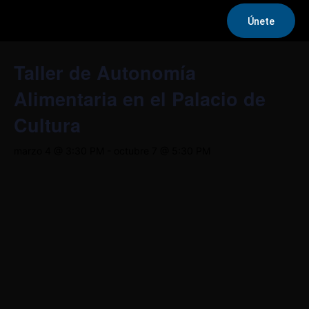
Únete
« Todos los Eventos
Taller de Autonomía
Alimentaria en el Palacio de
Cultura
marzo 4 @ 3:30 PM
-
octubre 7 @ 5:30 PM