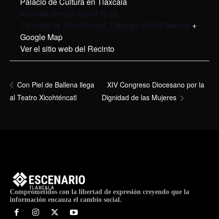
Palacio de Cultura en Tlaxcala
Avenida Benito Juárez N.62
Tlaxcala de Xicohténcatl
,
Tlaxcala
90000
México
+
Google Map
Ver el sitio web del Recinto
XIV Congreso Diocesano por la
Con Piel de Ballena llega
al Teatro Xicohténcatl
Dignidad de las Mujeres
Comprometidos con la libertad de expresión creyendo que la
información encauza el cambio social.