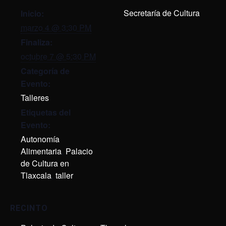
Secretaría de Cultura
Inicio:
marzo 4 @ 3:30 PM
Finaliza:
octubre 7 @ 5:30 PM
Categoría de
Evento:
Talleres
Etiquetas del
Evento:
Autonomía
Alimentaria
,
Palacio
de Cultura en
Tlaxcala
,
taller
RECINTO