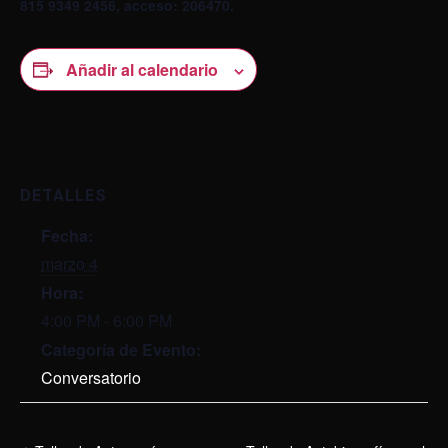
815 9349 2456, acceso: 206470.
Añadir al calendario
DETALLES
Fecha:
marzo 4
Hora:
4:00 PM - 6:00 PM
Categoría de Evento:
Conversatorio