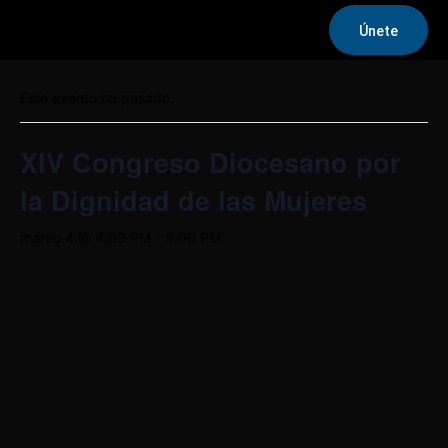
Únete
« Todos los Eventos
Este evento ha pasado.
XIV Congreso Diocesano por
la Dignidad de las Mujeres
marzo 4 @ 4:00 PM
-
6:00 PM