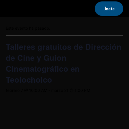
Únete
« Todos los Eventos
Este evento ha pasado.
Talleres gratuitos de Dirección
de Cine y Guion
Cinematográfico en
Teolocholco
febrero 7 @ 10:00 AM
-
marzo 21 @ 1:00 PM