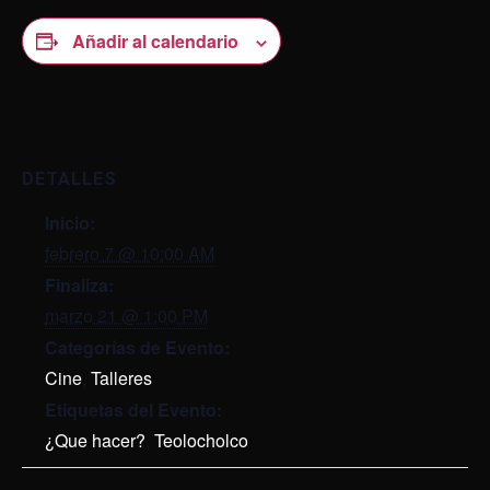
Añadir al calendario
DETALLES
Inicio:
febrero 7 @ 10:00 AM
Finaliza:
marzo 21 @ 1:00 PM
Categorías de Evento:
Cine
,
Talleres
Etiquetas del Evento:
¿Que hacer?
,
Teolocholco