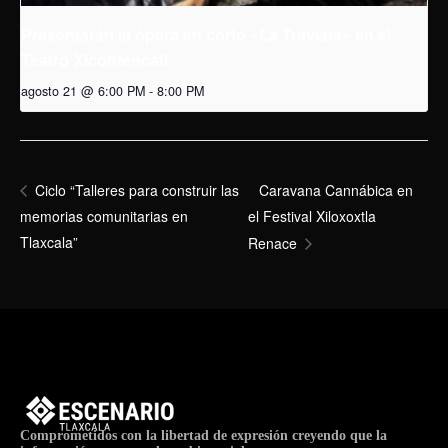
Presentarán la ópera en corto «La Traviata» en el
Teatro Xicohténcatl
agosto 21 @ 6:00 PM
-
8:00 PM
Caravana Cannábica en
Ciclo “Talleres para construir las
memorias comunitarias en
el Festival Xiloxoxtla
Tlaxcala”
Renace
Comprometidos con la libertad de expresión creyendo que la