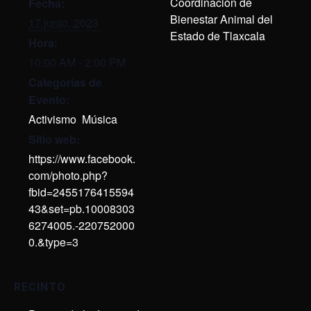
Coordinación de
Fecha:
Bienestar Animal del
17 junio, 2023
Estado de Tlaxcala
Hora:
10:00 AM - 2:00 PM
Categorías de
Evento:
Activismo
,
Música
Sitio web:
https://www.facebook.
com/photo.php?
fbid=2455176415594
43&set=pb.10008303
6274005.-220752000
0.&type=3
RECINTO