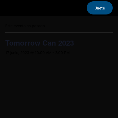
Únete
« Todos los Eventos
Este evento ha pasado.
Tomorrow Can 2023
17 junio, 2023 @ 10:00 AM
-
2:00 PM