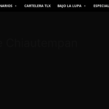
NARIOS
CARTELERA TLX
BAJO LA LUPA
ESPECIA
e Chiautempan