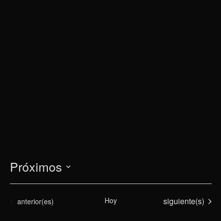
Próximos
Selecciona
la
Eventos
Hoy
siguiente(s)
Eventos
anterior(es)
fecha.