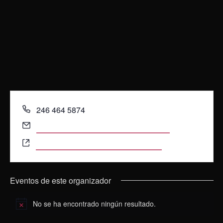
Teléfono
246 464 5874
Email
comunicacion_social@coltlax.edu.mx
Website
https://www.facebook.com/ElColtlax
Eventos de este organizador
No se ha encontrado ningún resultado.
Aviso