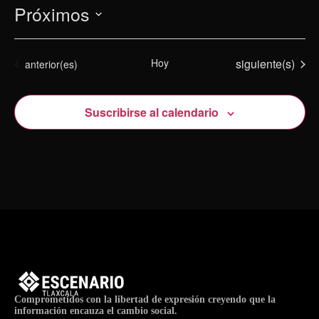
Próximos
Selecciona
la
Eventos
Hoy
siguiente(s)
Eventos
anterior(es)
fecha.
Suscribirse al calendario
Comprometidos con la libertad de expresión creyendo que la
información encauza el cambio social.