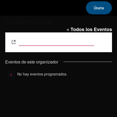
Únete
La Menestería
« Todos los Eventos
Website
https://www.instagram.com/lamenesteria/
Eventos de este organizador
No hay eventos programados.
Aviso