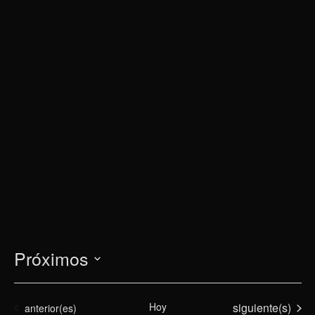
Próximos
Selecciona
la
Eventos
Hoy
siguiente(s)
Eventos
anterior(es)
fecha.