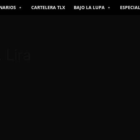
NARIOS
CARTELERA TLX
BAJO LA LUPA
ESPECIA
 Lira