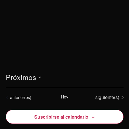
Próximos
Selecciona
la
Eventos
Hoy
siguiente(s)
Eventos
anterior(es)
fecha.
Suscribirse al calendario