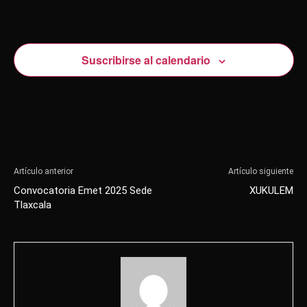
y
Eve
vistas
de
Suscribirse al calendario
Evento
Artículo anterior
Artículo siguiente
Convocatoria Emet 2025 Sede
XUKULEM
Tlaxcala