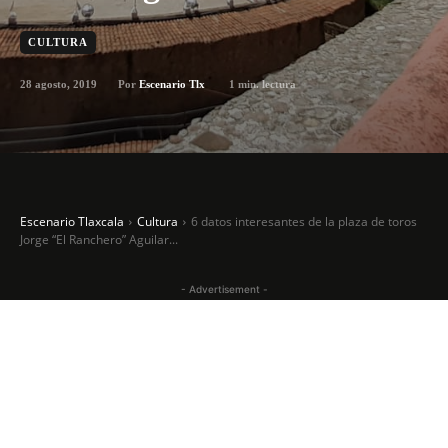
CULTURA
28 agosto, 2019
1
min. lectura
Por
Escenario Tlx
Escenario Tlaxcala
Cultura
6 datos interesantes de la plaza de toros
Jorge “El Ranchero” Aguilar...
- Advertisement -