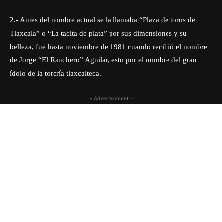
2.- Antes del nombre actual se la llamaba “Plaza de toros de
Tlaxcala” o “La tacita de plata” por sus dimensiones y su
belleza, fue hasta noviembre de 1981 cuando recibió el nombre
de Jorge “El Ranchero” Aguilar, esto por el nombre del gran
ídolo de la torería tlaxcalteca.
- Advertisement -