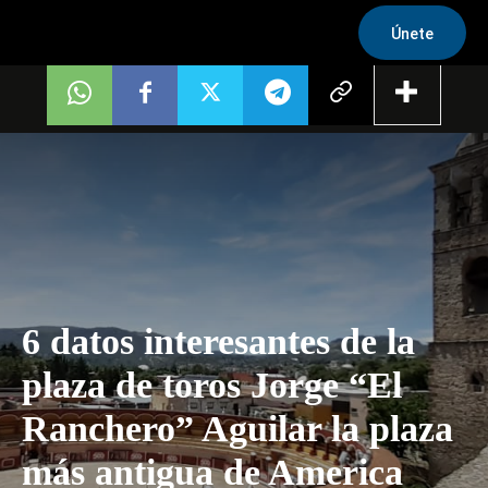
Únete
6 datos interesantes de la
plaza de toros Jorge “El
Ranchero” Aguilar la plaza
más antigua de America