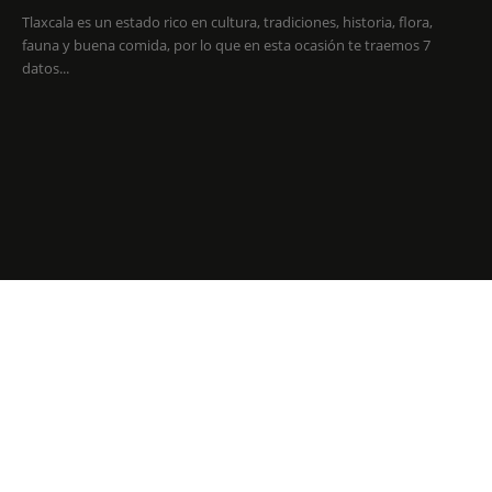
Tlaxcala es un estado rico en cultura, tradiciones, historia, flora,
fauna y buena comida, por lo que en esta ocasión te traemos 7
datos...