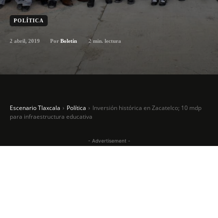
POLÍTICA
2 abril, 2019
2
min. lectura
Por
Boletín
Escenario Tlaxcala
Política
Inversión histórica en Zacatelco; 10 mdp
para infraestructura educativa
- Advertisement -