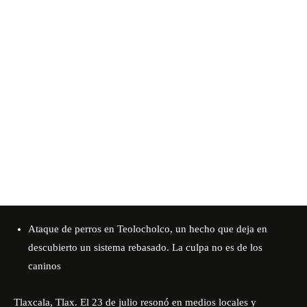
Ataque de perros en Teolocholco, un hecho que deja en
descubierto un sistema rebasado. La culpa no es de los
caninos
Tlaxcala, Tlax. El 23 de julio resonó en medios locales y