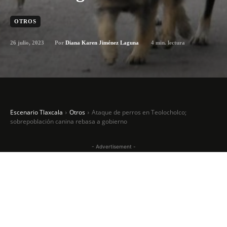
OTROS
26 julio, 2023
4
min. lectura
Por
Diana Karen Jiménez Laguna
Escenario Tlaxcala
Otros
Ataque de perros en Teolocholco;
sobrepoblación canina rebasa a gobierno
- Advertisement -