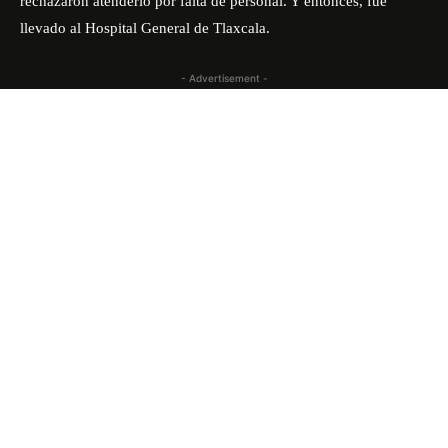
rechazaron atenderlo por falta de personal. Y entonces, fue
llevado al Hospital General de Tlaxcala.
- Advertisement -