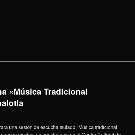
a «Música Tradicional
alotla
lizará una sesión de escucha titulado "Música tradicional
riqueza musical de nuestro país en el Centro Cultural de