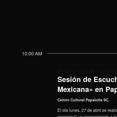
10:00 AM
abril 27 @ 10:00 AM
-
12:00 PM
Sesión de Escuch
Mexicana» en Pap
Centro Cultural Papalotla SC.
El día lunes, 27 de abril se rea
mexicana" un acercamiento a la 