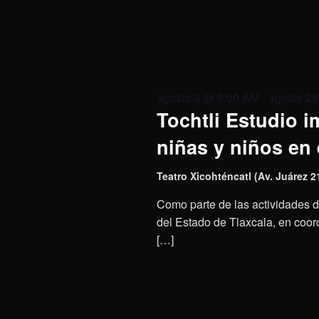
agosto 3 @ 9:00 AM
-
agosto 2
Tochtli Estudio i
niñas y niños en 
Teatro Xicohténcatl (Av. Juárez 21
Como parte de las actividades de
del Estado de Tlaxcala, en coordi
[…]