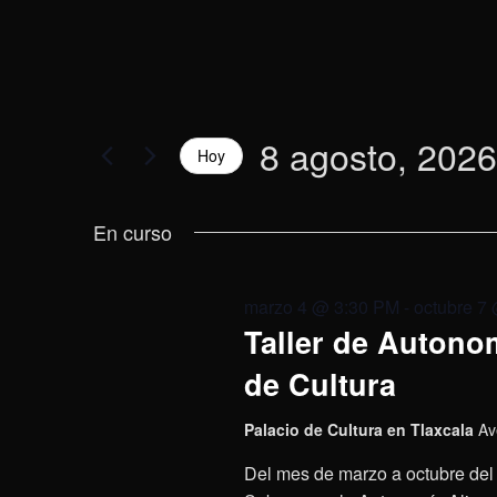
8 agosto, 2026
Hoy
Selecciona
la
En curso
fecha.
marzo 4 @ 3:30 PM
-
octubre 7
Taller de Autonom
de Cultura
Palacio de Cultura en Tlaxcala
Av
Del mes de marzo a octubre del 