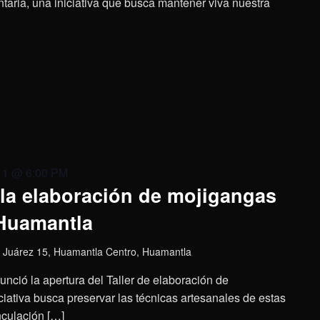
aria, una iniciativa que busca mantener viva nuestra
11 @ 6:00 PM
 la elaboración de mojigangas
 Huamantla
 Juárez 15, Huamantla Centro, Huamantla
nció la apertura del Taller de elaboración de
ciativa busca preservar las técnicas artesanales de estas
inculación […]