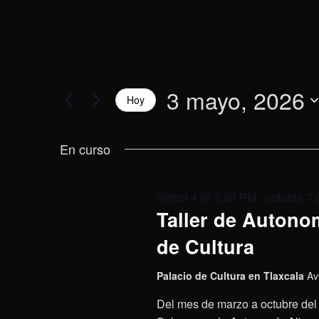
3 mayo, 2026
Hoy
Selecciona
la
En curso
fecha.
marzo 4 @ 3:30 PM
-
octubre 7
Taller de Autonom
de Cultura
Palacio de Cultura en Tlaxcala
Av
Del mes de marzo a octubre del 