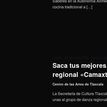
Saberes en la Autonomía Aliment
cocina tradicional a […]
marzo 25 @ 4:00 PM
-
junio 1 
Saca tus mejores 
regional «Camaxt
Centro de las Artes de Tlaxcala
La Secretaría de Cultura Tlaxcal
unas al grupo de danza regional 