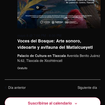
mayo 8 @ 7:00 PM
-
8:00 PM
Voces del Bosque: Arte sonoro,
videoarte y avifauna del Matlalcueyetl
Palacio de Cultura en Tlaxcala
Avenida Benito Juárez
N.62, Tlaxcala de Xicohténcatl
Gratuito
Día anterior
Siguiente día
Suscribirse al calendario