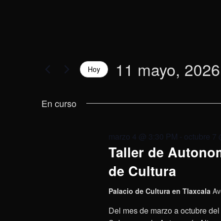
11 mayo, 2026
Hoy
Selecciona
la
En curso
fecha.
marzo 4 @ 3:30 PM
-
octubre 7
Taller de Autonom
de Cultura
Palacio de Cultura en Tlaxcala
Av
Del mes de marzo a octubre del 