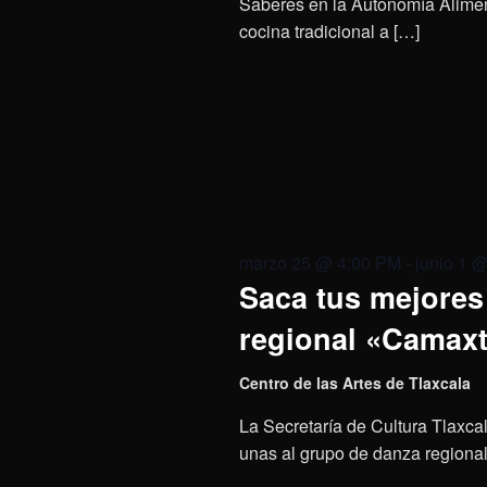
Saberes en la Autonomía Aliment
cocina tradicional a […]
marzo 25 @ 4:00 PM
-
junio 1 
Saca tus mejores 
regional «Camaxt
Centro de las Artes de Tlaxcala
La Secretaría de Cultura Tlaxcal
unas al grupo de danza regional 