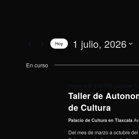
1 julio, 2026
Hoy
Selecciona
la
En curso
fecha.
marzo 4 @ 3:30 PM
-
octubre 7
Taller de Autonom
de Cultura
Palacio de Cultura en Tlaxcala
Av
Del mes de marzo a octubre del 