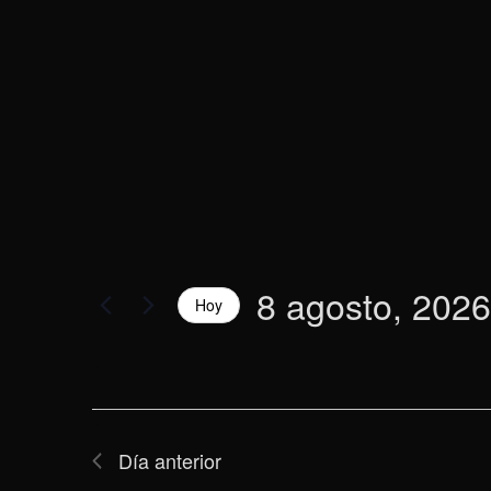
2026
vistas
la
palabra
de
clave.
Eventos
8 agosto, 2026
Hoy
Selecciona
la
fecha.
Día anterior