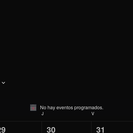
No hay eventos programados.
Aviso
ÉRCOLES
J
JUEVES
V
VIERNES
0
0
0
29
30
31