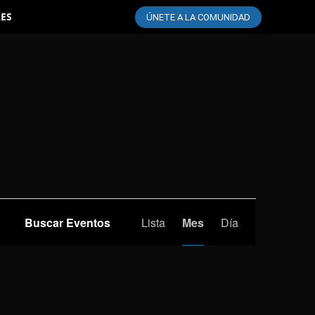
LES
ÚNETE A LA COMUNIDAD
Navegación
Buscar Eventos
Lista
Mes
Día
de
vistas
de
Evento