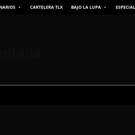
NARIOS
CARTELERA TLX
BAJO LA LUPA
ESPECIA
ntaria