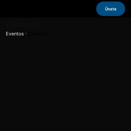
Únete
Camaxtli
Eventos
Camaxtli