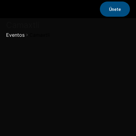
Únete
Camaxtli
Eventos
Camaxtli