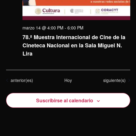
marzo 14 @ 4:00 PM
-
6:00 PM
78.ª Muestra Internacional de Cine de la
Cineteca Nacional en la Sala Miguel N.
Lira
Eventos
Eventos
anterior(es)
Hoy
siguiente(s)
Suscribirse al calendario