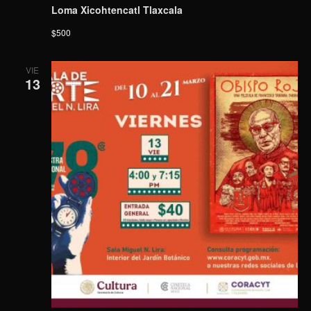
Loma Xicohtencatl Tlaxcala
$500
VIE
13