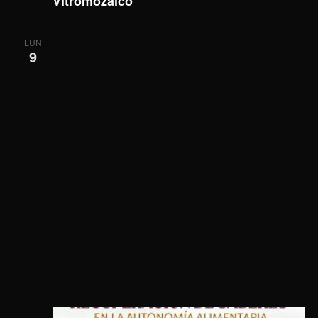
Vitromozaico
LUN
9