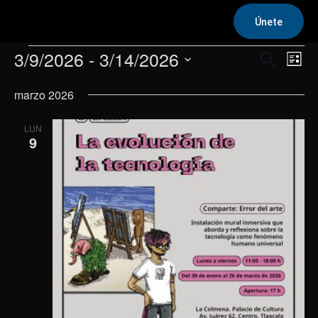
Únete
Eventos
3/9/2026
 - 
3/14/2026
Na
Navega
Buscar
Lista
de
Selecciona
de
marzo 2026
la
vis
fecha.
búsqu
de
LUN
y
9
Eve
vistas
de
Evento