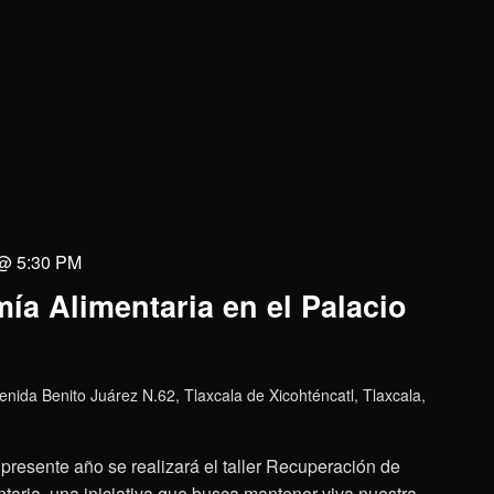
 @ 5:30 PM
ía Alimentaria en el Palacio
enida Benito Juárez N.62, Tlaxcala de Xicohténcatl, Tlaxcala,
presente año se realizará el taller Recuperación de
aria, una iniciativa que busca mantener viva nuestra