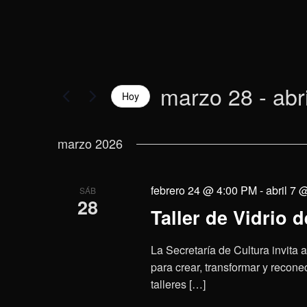
marzo 28
 - 
abr
Hoy
Selecciona
la
marzo 2026
fecha.
febrero 24 @ 4:00 PM
-
abril 7 
SÁB
28
Taller de Vidrio 
La Secretaría de Cultura invita 
para crear, transformar y reconec
talleres […]