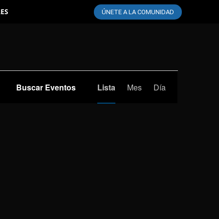
LES
ÚNETE A LA COMUNIDAD
Navegación
Buscar Eventos
Lista
Mes
Día
de
vistas
de
Evento