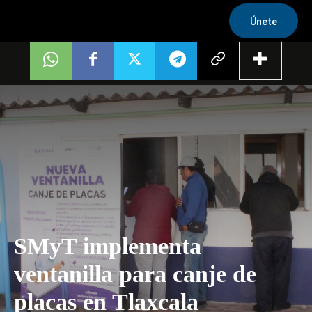
Únete
SMyT implementa
ventanilla para canje de
placas en Tlaxcala