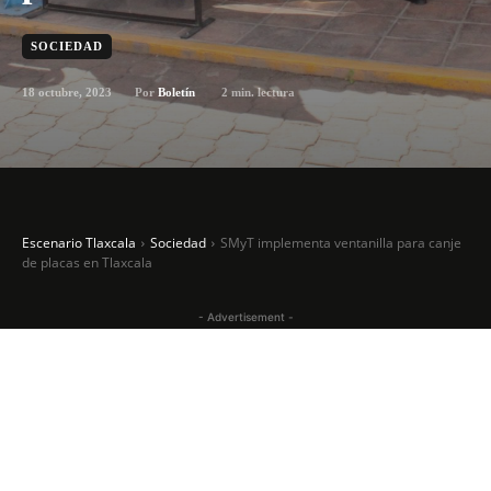
SOCIEDAD
18 octubre, 2023
2
min. lectura
Por
Boletín
Escenario Tlaxcala
Sociedad
SMyT implementa ventanilla para canje
de placas en Tlaxcala
- Advertisement -