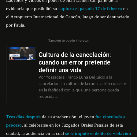
Las fotos y videos en poder de Juan Daniel son parte de la
evidencia que posibilitó su
captura el pasado 17 de febrero
en
el Aeropuerto Internacional de Cancún, luego de ser denunciado
por Paula.
También te puede interesar
Cultura de la cancelación:
cuando un error pretende
definir una vida
Por Yossadara Franco Luna Del juicio a la
cancelación La cultura de la cancelación consiste
en la facilidad con la que una persona queda
reducida a...
Tres días después
de su aprehensión, el joven
fue vinculado a
proceso
, al celebrarse en los Juzgados Orales Penales de esta
ciudad, la audiencia en la cual
se le imputó el delito de violación