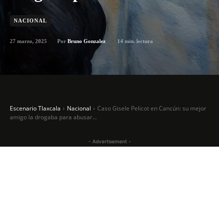
NACIONAL
27 marzo, 2025
14
min. lectura
Por
Bruno Gonzalez
Escenario Tlaxcala
Nacional
Caso Gisele Pelicot en Cancún: su mejor
amigo la drogaba para abusar...
- Advertisement -