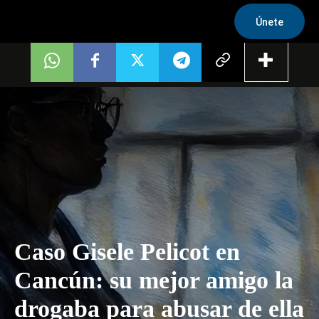
Únete
Caso Gisele Pelicot en
Cancún: su mejor amigo la
drogaba para abusar de ella