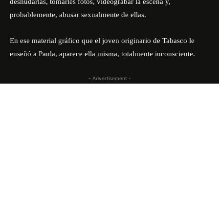
desnudarlas, tomarles fotos, videograbar la escena y,
probablemente, abusar sexualmente de ellas.
En ese material gráfico que el joven originario de Tabasco le
enseñó a Paula, aparece ella misma, totalmente inconsciente.
- Advertisement -