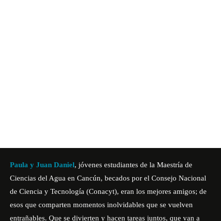
Paula y Juan Daniel
, jóvenes estudiantes de la Maestría de
Ciencias del Agua en Cancún, becados por el Consejo Nacional
de Ciencia y Tecnología (Conacyt), eran los mejores amigos; de
esos que comparten momentos inolvidables que se vuelven
entrañables. Que se divierten y hacen tareas juntos, que van a