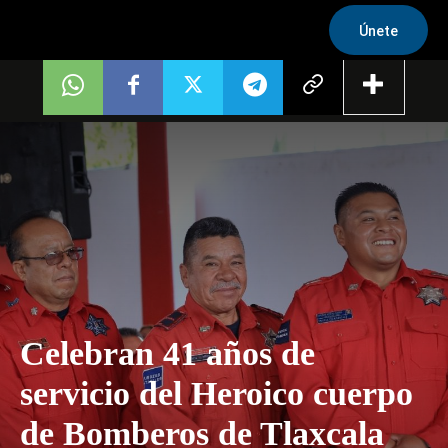
Únete
Celebran 41 años de
servicio del Heroico cuerpo
de Bomberos de Tlaxcala