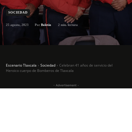
SOCIEDAD
25 agosto, 2023
2
min. lectura
Por
Boletín
Escenario Tlaxcala
Sociedad
Celebran 41 años de servicio del
Heroico cuerpo de Bomberos de Tlaxcala
- Advertisement -