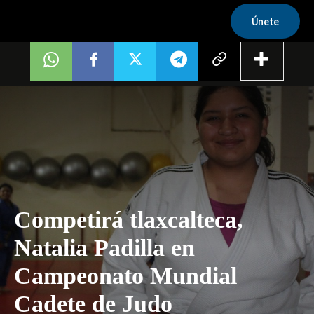
Únete
Competirá tlaxcalteca,
Natalia Padilla en
Campeonato Mundial
Cadete de Judo