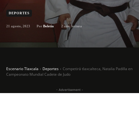
DEPORTES
21 agosto, 2023
2
min. lectura
Por
Boletín
Escenario Tlaxcala
Deportes
Competirá tlaxcalteca, Natalia Padilla en
Campeonato Mundial Cadete de Judo
- Advertisement -