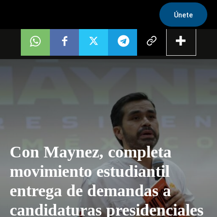
Únete
Con Maynez, completa
movimiento estudiantil
entrega de demandas a
candidaturas presidenciales