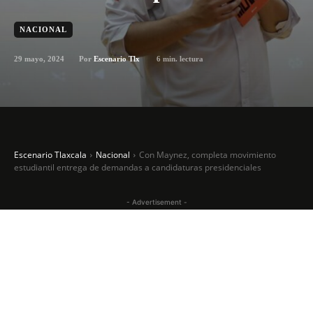
NACIONAL
29 mayo, 2024
6
min. lectura
Por
Escenario Tlx
Escenario Tlaxcala
Nacional
Con Maynez, completa movimiento
estudiantil entrega de demandas a candidaturas presidenciales
- Advertisement -