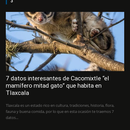
3
7 datos interesantes de Cacomixtle “el
mamífero mitad gato” que habita en
Tlaxcala
Tlaxcala es un estado rico en cultura, tradiciones, historia, flora,
fauna y buena comida, por lo que en esta ocasión te traemos 7
datos...