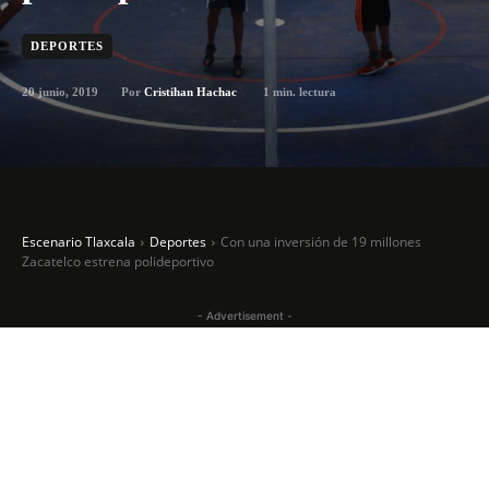
DEPORTES
20 junio, 2019
1
min. lectura
Por
Cristihan Hachac
Escenario Tlaxcala
Deportes
Con una inversión de 19 millones
Zacatelco estrena polideportivo
- Advertisement -