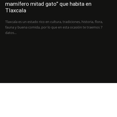
mamífero mitad gato” que habita en
Tlaxcala
Tlaxcala es un estado rico en cultura, tradiciones, historia, flora,
fauna y buena comida, por lo que en esta ocasión te traemos 7
datos...