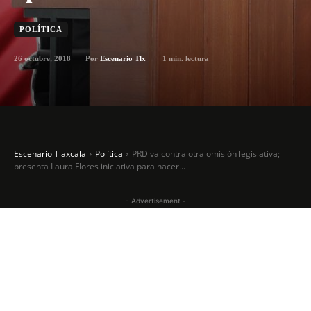
POLÍTICA
26 octubre, 2018
1
min. lectura
Por
Escenario Tlx
Escenario Tlaxcala
Política
PRD va contra otra omisión legislativa;
presenta Laura Flores iniciativa para hacer...
- Advertisement -