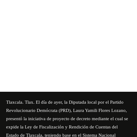
Tlaxcala. Tlax. El día de ayer, la Diputada local por el Partido
Revolucionario Demócrata (PRD), Laura Yamili Flores Lozano,
presentó la iniciativa de proyecto de decreto mediante el cual se
expide la Ley de Fiscalización y Rendición de Cuentas del
Estado de Tlaxcala, teniendo base en el Sistema Nacional