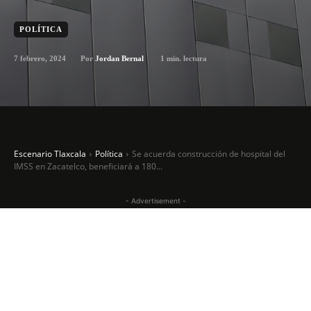
POLÍTICA
7 febrero, 2024
1
min. lectura
Por
Jordan Bernal
Escenario Tlaxcala
Política
Se acuerda construcción de hospital del
IMSS en Zacatelco, beneficiará a 180...
- Advertisement -