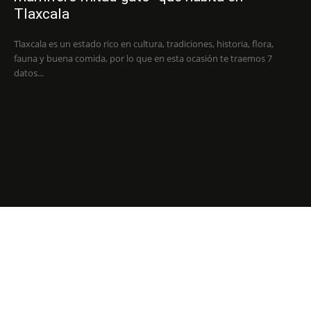
Tlaxcala
Tlaxcala es un estado rico en cultura, tradiciones, historia, flora,
fauna y buena comida, por lo que en esta ocasión te traemos 7
datos...