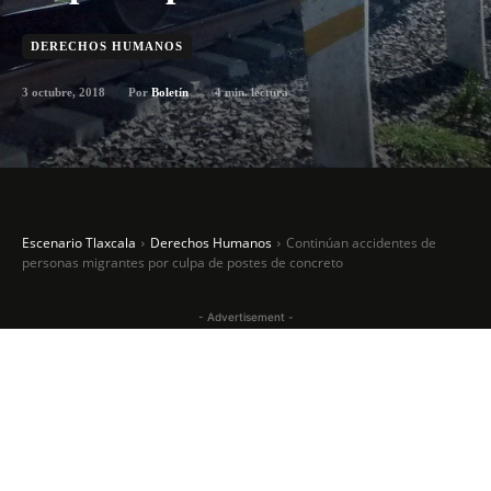
DERECHOS HUMANOS
3 octubre, 2018
4
min. lectura
Por
Boletín
Escenario Tlaxcala
Derechos Humanos
Continúan accidentes de
personas migrantes por culpa de postes de concreto
- Advertisement -