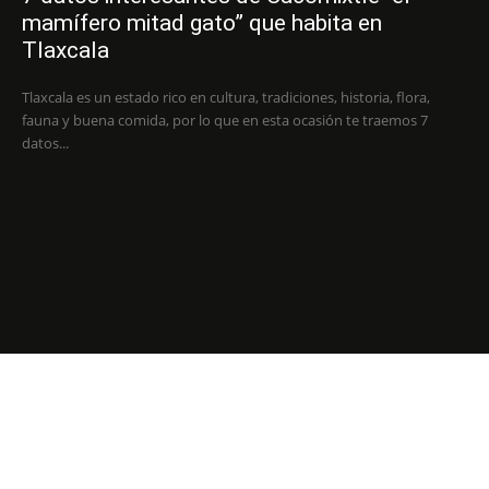
mamífero mitad gato” que habita en
Tlaxcala
Tlaxcala es un estado rico en cultura, tradiciones, historia, flora,
fauna y buena comida, por lo que en esta ocasión te traemos 7
datos...