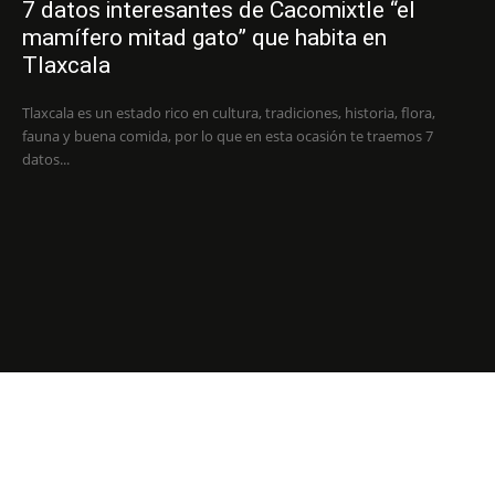
7 datos interesantes de Cacomixtle “el
mamífero mitad gato” que habita en
Tlaxcala
Tlaxcala es un estado rico en cultura, tradiciones, historia, flora,
fauna y buena comida, por lo que en esta ocasión te traemos 7
datos...