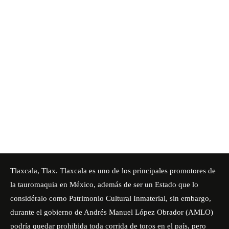
Tlaxcala, Tlax. Tlaxcala es uno de los principales promotores de
la tauromaquia en México, además de ser un Estado que lo
considéralo como Patrimonio Cultural Inmaterial, sin embargo,
durante el gobierno de Andrés Manuel López Obrador (AMLO)
podría quedar prohibida toda corrida de toros en el país, pero