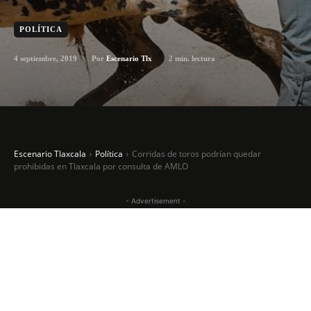
POLÍTICA
4 septiembre, 2019
2
min. lectura
Por
Escenario Tlx
Escenario Tlaxcala
Política
Corridas de toros podrían quedar
prohibidas en Tlaxcala por consulta de AMLO
- Advertisement -