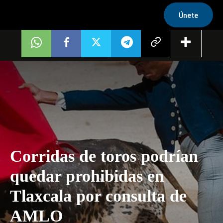
Únete
Corridas de toros podrían
quedar prohibidas en
Tlaxcala por consulta de
AMLO