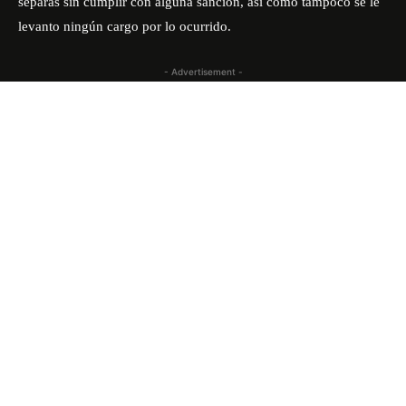
separas sin cumplir con alguna sanción, así como tampoco se le
levanto ningún cargo por lo ocurrido.
- Advertisement -