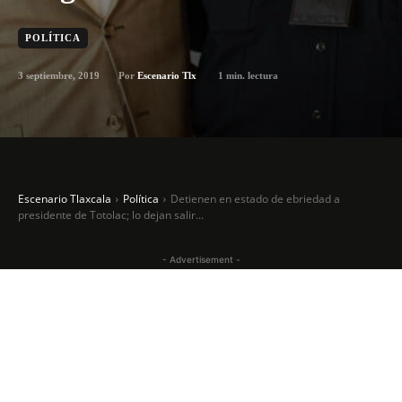
POLÍTICA
3 septiembre, 2019
1
min. lectura
Por
Escenario Tlx
Escenario Tlaxcala
Política
Detienen en estado de ebriedad a
presidente de Totolac; lo dejan salir...
- Advertisement -